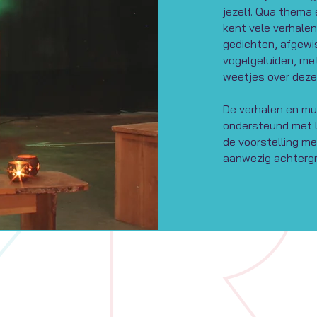
jezelf. Qua thema 
kent vele verhale
gedichten, afgewi
vogelgeluiden, me
weetjes over deze 
De verhalen en m
ondersteund met li
de voorstelling me
aanwezig achtergro