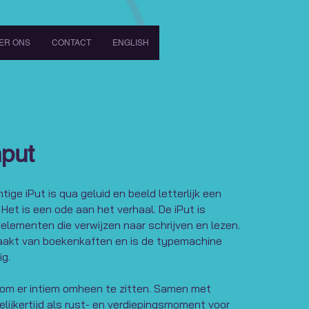
ER ONS
CONTACT
ENGLISH
put
ige iPut is qua geluid en beeld letterlijk een
 Het is een ode aan het verhaal. De iPut is
lementen die verwijzen naar schrijven en lezen.
aakt van boekenkaften en is de typemachine
g.
t om er intiem omheen te zitten. Samen met
lijkertijd als rust- en verdiepingsmoment voor