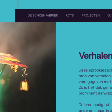
DE SCHOENFABRIEK
ACTS
PROJECTEN
OV
Verhalen
Deze sprookjesacht
bron van verhalen.
vormgegeven met e
Zo is het dak gem
prominent aanwezi
De bron nodigt ui
anderen, maar tege