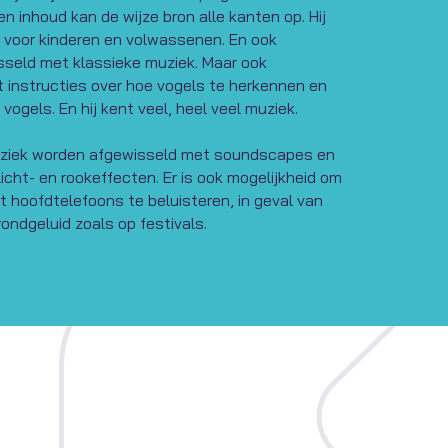
en inhoud kan de wijze bron alle kanten op. Hij
n voor kinderen en volwassenen. En ook
sseld met klassieke muziek. Maar ook
t instructies over hoe vogels te herkennen en
vogels. En hij kent veel, heel veel muziek.
uziek worden afgewisseld met soundscapes en
cht- en rookeffecten. Er is ook mogelijkheid om
t hoofdtelefoons te beluisteren, in geval van
ndgeluid zoals op festivals.