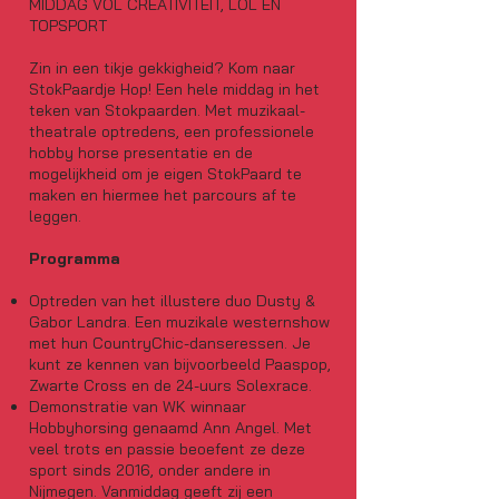
MIDDAG VOL CREATIVITEIT, LOL EN
TOPSPORT
Zin in een tikje gekkigheid? Kom naar
StokPaardje Hop! Een hele middag in het
teken van Stokpaarden. Met muzikaal-
theatrale optredens, een professionele
hobby horse presentatie en de
mogelijkheid om je eigen StokPaard te
maken en hiermee het parcours af te
leggen.
Programma
Optreden van het illustere duo Dusty &
Gabor Landra. Een muzikale westernshow
met hun CountryChic-danseressen. Je
kunt ze kennen van bijvoorbeeld Paaspop,
Zwarte Cross en de 24-uurs Solexrace.
Demonstratie van WK winnaar
Hobbyhorsing genaamd Ann Angel. Met
veel trots en passie beoefent ze deze
sport sinds 2016, onder andere in
Nijmegen. Vanmiddag geeft zij een