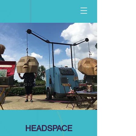
HEADSPACE