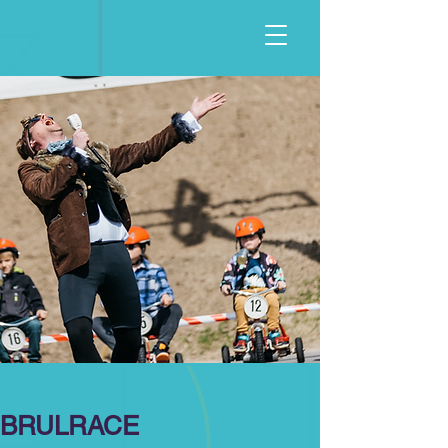
BRULRACE