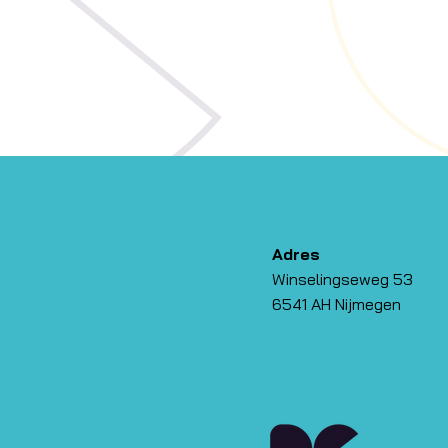
Adres
Winselingseweg 53
6541 AH Nijmegen