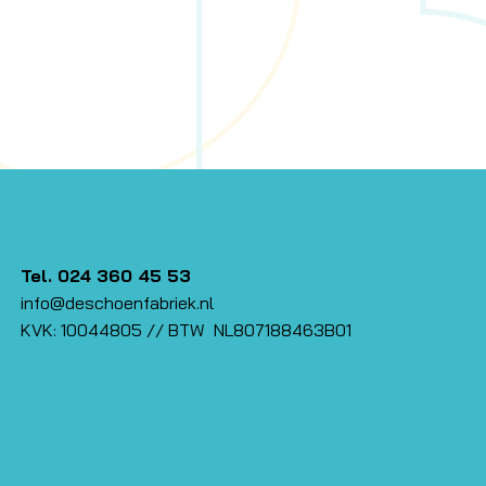
Tel. 024 360 45 53
info@deschoenfabriek.nl
KVK: 10044805 // BTW NL807188463B01